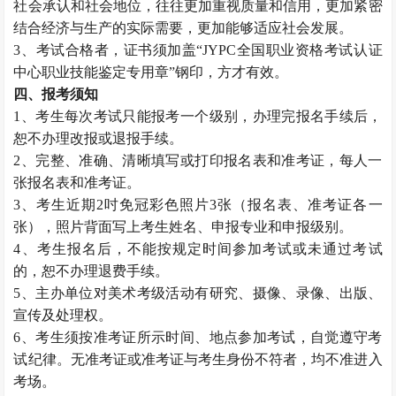
社会承认和社会地位，往往更加重视质量和信用，更加紧密
结合经济与生产的实际需要，更加能够适应社会发展。
3、考试合格者，证书须加盖“JYPC全国职业资格考试认证
中心职业技能鉴定专用章”钢印，方才有效。
四、报考须知
1、考生每次考试只能报考一个级别，办理完报名手续后，
恕不办理改报或退报手续。
2、完整、准确、清晰填写或打印报名表和准考证，每人一
张报名表和准考证。
3、考生近期2吋免冠彩色照片3张（报名表、准考证各一
张），照片背面写上考生姓名、申报专业和申报级别。
4、考生报名后，不能按规定时间参加考试或未通过考试
的，恕不办理退费手续。
5、主办单位对美术考级活动有研究、摄像、录像、出版、
宣传及处理权。
6、考生须按准考证所示时间、地点参加考试，自觉遵守考
试纪律。无准考证或准考证与考生身份不符者，均不准进入
考场。