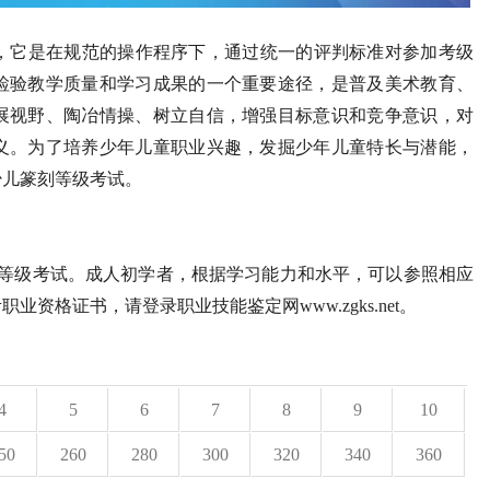
它是在规范的操作程序下，通过统一的评判标准对参加考级
检验教学质量和学习成果的一个重要途径，是普及美术教育、
展视野、陶冶情操、树立自信，增强目标意识和竞争意识，对
义。为了培养少年儿童职业兴趣，发掘少年儿童特长与潜能，
少儿篆刻等级考试。
的等级考试。成人初学者，根据学习能力和水平，可以参照相应
资格证书，请登录职业技能鉴定网www.zgks.net。
4
5
6
7
8
9
10
50
260
280
300
320
340
360