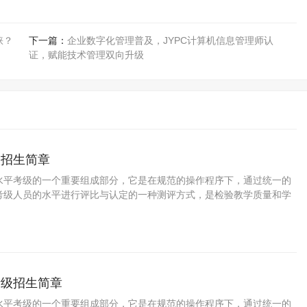
睐？
下一篇：
企业数字化管理普及，JYPC计算机信息管理师认
证，赋能技术管理双向升级
级招生简章
水平考级的一个重要组成部分，它是在规范的操作程序下，通过统一的
考级人员的水平进行评比与认定的一种测评方式，是检验教学质量和学
要途径，是普及美术教育、提高国民素质的一种重要手段。学习篆刻可
冶情操、树立自信，增强目标意识和竞争意识，对促进参加考级人员的
分重要的意义。 为了培养少年儿童职业兴趣，发掘少年儿童特长与潜
家长规划孩子的职业生涯，特此推出少儿篆刻等级考试。
考级招生简章
水平考级的一个重要组成部分，它是在规范的操作程序下，通过统一的