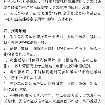
社会承认和社会地位，往往更加重视质量和信用，更加紧密
结合经济与生产的实际需要，更加能够适应社会发展。
3、考试合格者，证书须加盖“JYPC全国职业资格考试认证
中心职业技能鉴定专用章”钢印，方才有效。
四、报考须知
1、考生每次考试只能报考一个级别，办理完报名手续后，
恕不办理改报或退报手续。
2、完整、准确、清晰填写或打印报名表和准考证，每人一
张报名表和准考证。
3、考生近期2吋免冠彩色照片3张（报名表、准考证各一
张），照片背面写上考生姓名、申报专业和申报级别。
4、考生报名后，不能按规定时间参加考试或未通过考试
的，恕不办理退费手续。
5、主办单位对音乐考级活动有研究、摄像、录像、出版、
宣传及处理权。
6、考生须按准考证所示时间、地点参加考试，自觉遵守考
试纪律。无准考证或准考证与考生身份不符者，均不准进入