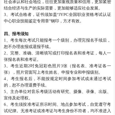
社会承认和社会地位，往往更加重视质量和信用，更加紧密
结合经济与生产的实际需要，更加能够适应社会发展。
3、考试合格者，证书须加盖“JYPC全国职业资格考试认证
中心职业技能鉴定专用章”钢印，方才有效。
四、报考须知
1、考生每次考试只能报考一个级别，办理完报名手续后，
恕不办理改报或退报手续。
2、完整、准确、清晰填写或打印报名表和准考证，每人一
张报名表和准考证。
3、考生近期2吋免冠彩色照片3张（报名表、准考证各一
张），照片背面写上考生姓名、申报专业和申报级别。
4、考生报名后，不能按规定时间参加考试或未通过考试
的，恕不办理退费手续。
5、主办单位对音乐考级活动有研究、摄像、录像、出版、
宣传及处理权。
6、考生须按准考证所示时间、地点参加考试，自觉遵守考
试纪律。无准考证或准考证与考生身份不符者，均不准进入